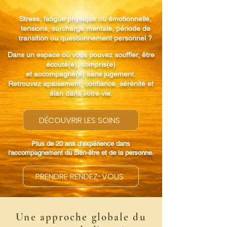
Stress, fatigue physique ou émotionnelle,
tensions, surcharge mentale, période de
transition ou questionnement personnel ?
Dans un espace où vous pouvez souffler, être
écouté(e), compris(e)
et accompagné(e) sans jugement.
Retrouvez apaisement, confiance, sérénité et
élan dans votre vie.
DÉCOUVRIR LES SOINS
Plus de 20 ans d'expérience dans
l'accompagnement du bien-être et de la personne.
PRENDRE RENDEZ-VOUS
Une approche globale du