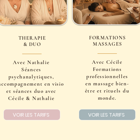
FORMATIONS
THERAPIE
MASSAGES
& DUO
Avec Cécile
Avec Nathalie
Formations
Séances
professionnelles
psychanalytiques,
en massage bien-
accompagnement en visio
être et rituels du
et séances duo avec
monde.
Cécile & Nathalie
VOIR LES TARIFS
VOIR LES TARIFS