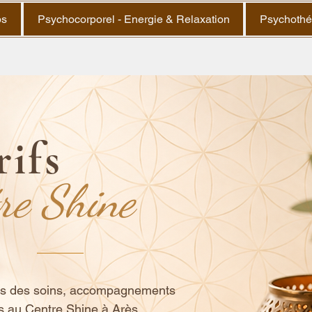
ps
Psychocorporel - Energie & Relaxation
Psychothé
rifs
re Shine
ifs des soins, accompagnements
s au Centre Shine à Arès